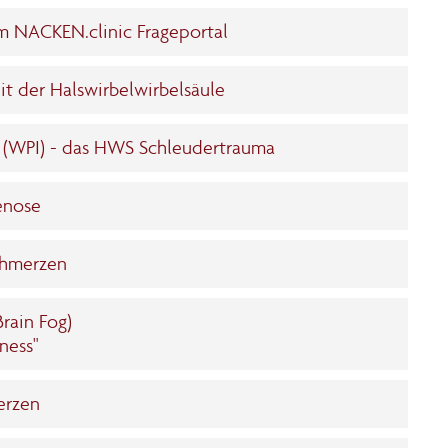
 NACKEN.clinic Frageportal
t der Halswirbelwirbelsäule
" (WPI) - das HWS Schleudertrauma
enose
chmerzen
ain Fog)
ness"
erzen