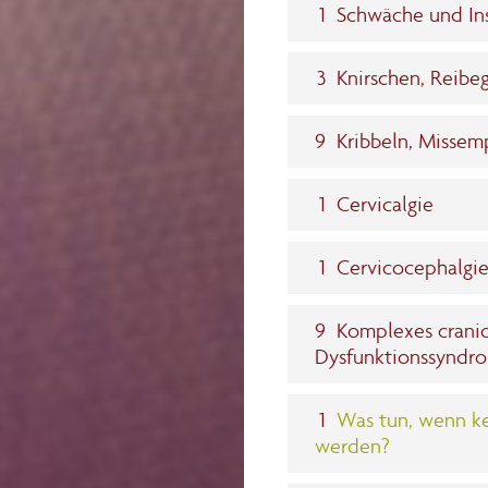
1
Schwäche und Inst
3
Knirschen, Reibe
9
Kribbeln, Missem
1
Cervicalgie
1
Cervicocephalgi
9
Komplexes cranioc
Dysfunktionssyndr
1
Was tun, wenn k
werden?