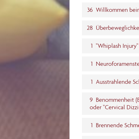
36
Willkommen beim
28
Überbeweglichkei
1
"Whiplash Injury
1
Neuroforamenst
1
Ausstrahlende S
9
Benommenheit (Br
oder "Cervical Dizzi
1
Brennende Schm