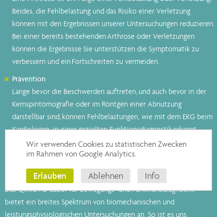
Beides, die Fehlbelastung und das Risiko einer Verletzung
können mit den Ergebnissen unserer Untersuchungen reduzieren.
Bei einer bereits bestehenden Arthrose oder Verletzungen
können die Ergebnisse Sie unterstützen die Symptomatik zu
verbessern und ein Fortschreiten zu vermeiden.
Prävention
Lange bevor die Beschwerden auftreten, und auch bevor in der
Kernspintomografie oder im Röntgen einer Abnutzung
darstellbar sind, können Fehlbelastungen, wie mit dem EKG beim
Kardiologen, in einer gezielten Funktionsdiagnostik erkannt
werden. So lässt sich eine spezifische Therapie und
Wir verwenden Cookies zu statistischen Zwecken
im Rahmen von Google Analytics.
Verhaltensempfehlung entwickeln die effektiv Verletzungen
und Arthrose vorbeugen kann.
Erlauben
Ablehnen
Info
Das QIMOTO-Labor für Bewegungs- und Funktionsdiagnostik
bietet ein breites Spektrum von biomechanischen und
leistungsphysiologischen Untersuchungen an. So ist es uns