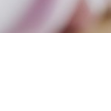
QIMOTO
Praxis für Sportmedizin und differenzielle Orthopädie
Privat und Selbstzahler
Dr. med. Marco Gassen
Dr. med. Armin Ackermann