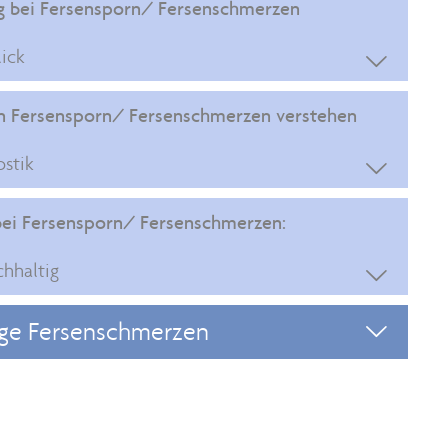
ng bei Fersensporn/ Fersenschmerzen
lick

on Fersensporn/ Fersenschmerzen verstehen
ostik

 bei Fersensporn/ Fersenschmerzen:
hhaltig

ge Fersenschmerzen
