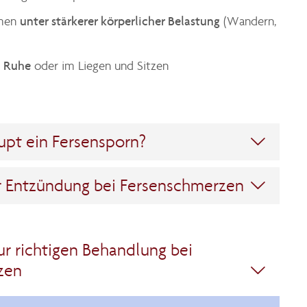
unter stärkerer körperlicher Belastung
hmen
(Wandern,
n Ruhe
oder im Liegen und Sitzen
upt ein Fersensporn?

r Entzündung bei Fersenschmerzen

zur richtigen Behandlung bei
zen
