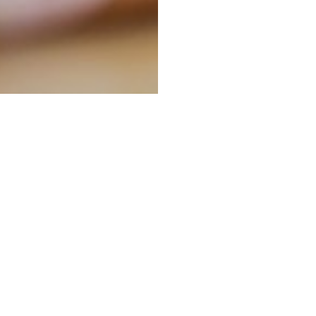
KONTAKT
Mainzer Straße 98 - 102
65189 Wiesbaden
Kontaktformular
Fon:
0611.44 76 15 100
Cloud:
myQIMOTO