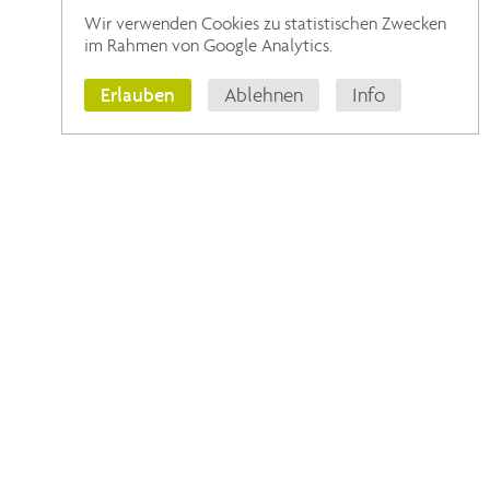
Wir verwenden Cookies zu statistischen Zwecken
im Rahmen von Google Analytics.
Erlauben
Ablehnen
Info
ÖFFNUNGSZEITEN
Montag
08:00 - 18:00 Uhr
Dienstag
08:00 - 18:00 Uhr
Mittwoch
08:00 - 17:00 Uhr
Donnerstag
08:00 - 18:00 Uhr
Freitag
08:00 - 13:00 Uhr
Impressum
Datenschutz