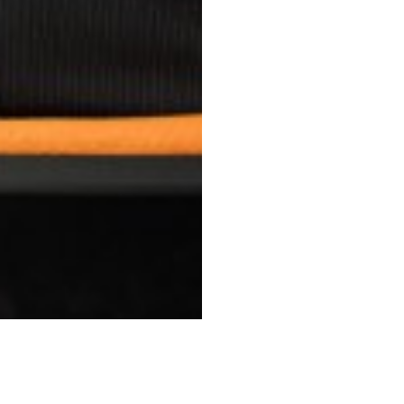
KONTAKT
Mainzer Straße 98 - 102
65189 Wiesbaden