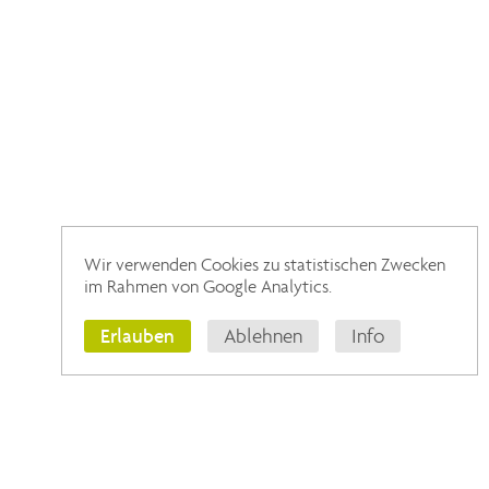
Wir verwenden Cookies zu statistischen Zwecken
im Rahmen von Google Analytics.
Erlauben
Ablehnen
Info
ÖFFNUNGSZEITEN
Montag
08:00 - 18:00 Uhr
Dienstag
08:00 - 18:00 Uhr