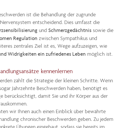
eschwerden ist die Behandlung der zugrunde
 Nervensystem entscheidend. Dies umfasst die
zsensibilisierung
Schmerzgedächtnis
und
sowie die
nomen Regulation
zwischen Sympathikus und
teres zentrales Ziel ist es, Wege aufzuzeigen, wie
und Widrigkeiten ein zufriedenes Leben
möglich ist.
andlungsansätze kennenlernen
rden zählt die Strategie der kleinen Schritte. Wenn
 sogar Jahrzehnte Beschwerden haben, benötigt es
ge berücksichtigt, damit Sie und ihr Körper aus der
erauskommen.
ten wir Ihnen auch einen Einblick über bewährte
handlung chronischer Beschwerden geben. Zu jedem
onkrete Übungen eingebaut, sodass sie bereits im